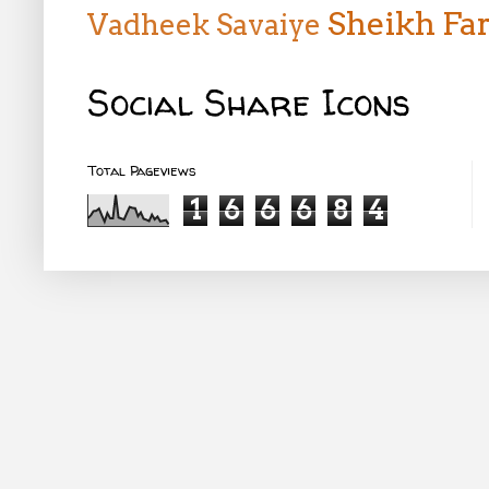
Sheikh Far
Vadheek
Savaiye
Social Share Icons
Total Pageviews
1
6
6
6
8
4