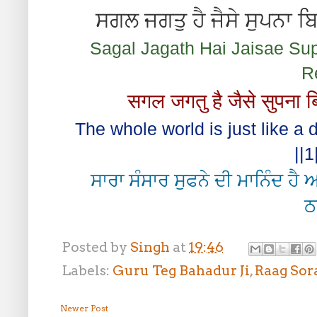
ਸਗਲ ਜਗਤੁ ਹੈ ਜੈਸੇ ਸੁਪਨਾ
Sagal Jagath Hai Jaisae Sup
R
सगल जगतु है जैसे सुपन
The whole world is just like a d
||1
ਸਾਰਾ ਸੰਸਾਰ ਸੁਫਨੇ ਦੀ ਮਾਨਿੰਦ ਹੈ 
ਠ
Posted by
Singh
at
19:46
Labels:
Guru Teg Bahadur Ji
,
Raag Sor
Newer Post