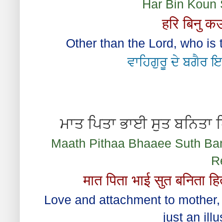
Har Bin Koun
हरि बिनु क
Other than the Lord, who is
ਵਾਹਿਗੁਰੂ ਦੇ ਬਗੈਰ 
ਮਾਤ ਪਿਤਾ ਭਾਈ ਸੁਤ ਬਨਿਤਾ 
Maath Pithaa Bhaaee Suth Ban
R
मात पिता भाई सुत बनिता 
Love and attachment to mother, fa
just an ill