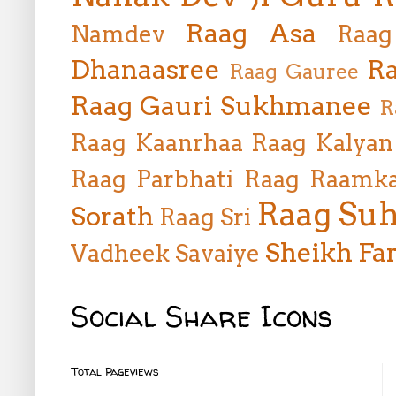
Raag Asa
Namdev
Raag
Dhanaasree
Ra
Raag Gauree
Raag Gauri Sukhmanee
R
Raag Kaanrhaa
Raag Kalyan
Raag Parbhati
Raag Raamka
Raag Suh
Sorath
Raag Sri
Sheikh Far
Vadheek
Savaiye
Social Share Icons
Total Pageviews