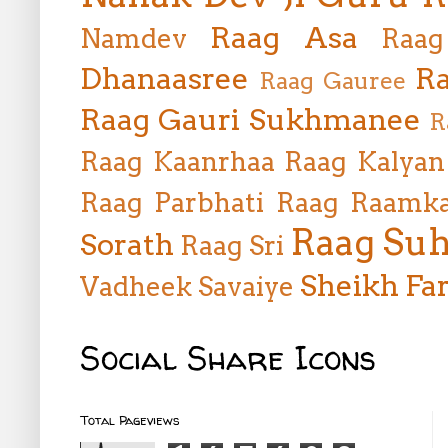
Raag Asa
Namdev
Raag
Dhanaasree
Ra
Raag Gauree
Raag Gauri Sukhmanee
R
Raag Kaanrhaa
Raag Kalyan
Raag Parbhati
Raag Raamka
Raag Suh
Sorath
Raag Sri
Sheikh Far
Vadheek
Savaiye
Social Share Icons
Total Pageviews