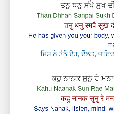
ਤਨੁ ਧਨੁ ਸੰਪੈ ਸੁਖ
Than Dhhan Sanpai Sukh 
तनु धनु स्मपै सुख
He has given you your body, w
ma
ਜਿਸ ਨੇ ਤੈਨੂੰ ਦੇਹ, ਦੌਲਤ, ਜਾਇ
ਕਹੁ ਨਾਨਕ ਸੁਨੁ ਰੇ ਮ
Kahu Naanak Sun Rae Man
कहु नानक सुनु रे म
Says Nanak, listen, mind: w