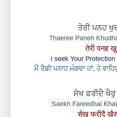
ਤੇਰੀ ਪਨਹ ਖੁ
Thaeree Paneh Khudha
तेरी पनह ख
I seek Your Protection 
ਮੈਂ ਤੈਡੀ ਪਨਾਹ ਮੰਗਦਾ ਹਾਂ, ਹੇ ਵਾਹ
ਸੇਖ ਫਰੀਦੈ ਖੈ
Saekh Fareedhai Khair
सेख फरीदै खै