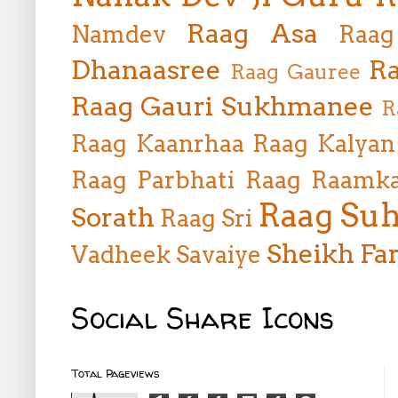
Raag Asa
Namdev
Raag
Dhanaasree
Ra
Raag Gauree
Raag Gauri Sukhmanee
R
Raag Kaanrhaa
Raag Kalyan
Raag Parbhati
Raag Raamka
Raag Suh
Sorath
Raag Sri
Sheikh Far
Vadheek
Savaiye
Social Share Icons
Total Pageviews